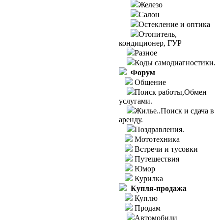
Железо
Салон
Остекление и оптика
Отопитель,
кондиционер, ГУР
Разное
Коды самодиагностики.
Форум
Общение
Поиск работы,Обмен
услугами.
Жилье..Поиск и сдача в
аренду.
Поздравления.
Мототехника
Встречи и тусовки
Путешествия
Юмор
Курилка
Купля-продажа
Куплю
Продам
Автомобили