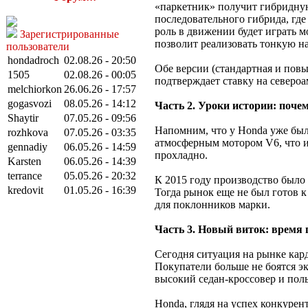
«паркетник» получит гибридную
последовательного гибрида, где
роль в движении будет играть 
Зарегистрированные
позволит реализовать тонкую на
пользователи
hondadroch
02.08.26 - 20:50
Обе версии (стандартная и пов
1505
02.08.26 - 00:05
подтверждает ставку на северо
melchiorkon
26.06.26 - 17:57
gogasvozi
08.05.26 - 14:12
Часть 2. Уроки истории: почем
Shaytir
07.05.26 - 09:56
Напомним, что у Honda уже был
rozhkova
07.05.26 - 03:35
атмосферным мотором V6, что и 
gennadiy
06.05.26 - 14:59
прохладно.
Karsten
06.05.26 - 14:39
terrance
05.05.26 - 20:32
К 2015 году производство было 
kredovit
01.05.26 - 16:39
Тогда рынок еще не был готов 
для поклонников марки.
Часть 3. Новый виток: время
Сегодня ситуация на рынке кард
Покупатели больше не боятся э
высокий седан-кроссовер и пол
Honda, глядя на успех конкурен