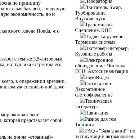
Лаборатория
троена по принципу
Двигатель. Swap.
подпитывая батареи, а ведущую
Турбирование.
вную экономичность, но и
Впуск\выпуск
Трансмиссия.
Сцепление. КПП
канского завода Honda, что
Подвеска-рулевое.
Тормозная система
Экстерьер-интерьер.
Кузовные работы
stour с тем же 3,5-литровым
Электронное
ка, но публика встретила его
оборудование. Чиповка
ECU. Автосигнализации
Звук\Видео
 всего, в опережении времени.
Оптика-свет.
 слишком уж специфичной даже
Декоративное
светооформление
Техническая
литература
Навигация
 мир окончательно.
Разное для тем
, которая представляет собой
Тюнинга
FAQ - "База знаний" по
эксплуатации автомобилей
тель не понял «странный»