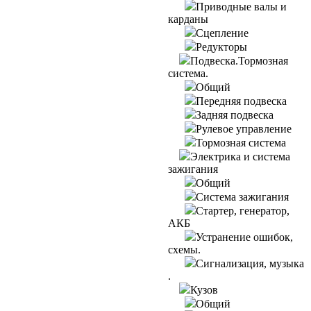
Приводные валы и
карданы
Сцепление
Редукторы
Подвеска.Тормозная
система.
Общий
Передняя подвеска
Задняя подвеска
Рулевое управление
Тормозная система
Электрика и система
зажигания
Общий
Система зажигания
Стартер, генератор,
АКБ
Устранение ошибок,
схемы.
Сигнализация, музыка
.
Кузов
Общий