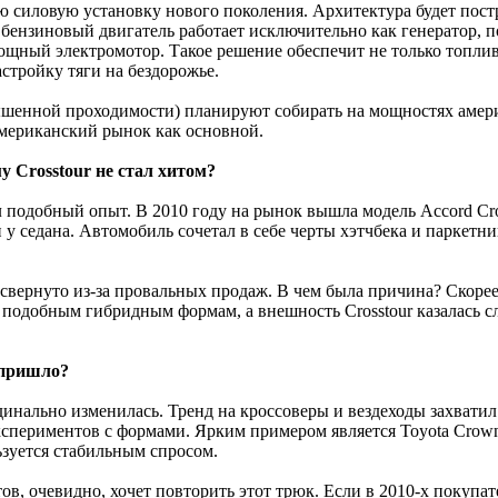
 силовую установку нового поколения. Архитектура будет пос
 бензиновый двигатель работает исключительно как генератор, 
мощный электромотор. Такое решение обеспечит не только топли
стройку тяги на бездорожье.
ышенной проходимости) планируют собирать на мощностях амери
американский рынок как основной.
у Crosstour не стал хитом?
 подобный опыт. В 2010 году на рынок вышла модель Accord Cros
у седана. Автомобиль сочетал в себе черты хэтчбека и паркетни
свернуто из-за провальных продаж. В чем была причина? Скорее
к подобным гибридным формам, а внешность Crosstour казалась
 пришло?
инально изменилась. Тренд на кроссоверы и вездеходы захватил
кспериментов с формами. Ярким примером является Toyota Crown
ьзуется стабильным спросом.
тов, очевидно, хочет повторить этот трюк. Если в 2010-х покупа