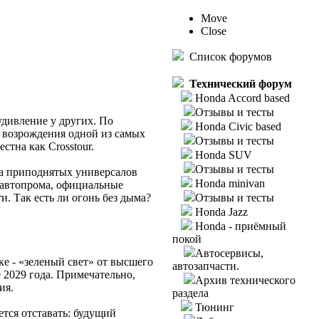
Move
Close
Список форумов
Технический форум
Honda Accord based
Отзывы и тесты
удивление у других. По
Honda Civic based
 возрождения одной из самых
Отзывы и тесты
стна как Crosstour.
Honda SUV
Отзывы и тесты
та приподнятых универсалов
Honda minivan
е автопрома, официальные
. Так есть ли огонь без дыма?
Отзывы и тесты
Honda Jazz
Honda - приёмный
покой
Автосервисы,
ке - «зеленый свет» от высшего
автозапчасти.
 2029 года. Примечательно,
Архив технического
ия.
раздела
Тюнинг
тся отставать: будущий