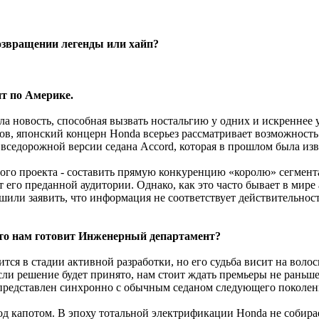
возвращении легенды или хайп?
ит по Америке.
 новость, способная вызвать ностальгию у одних и искреннее 
в, японский концерн Honda всерьез рассматривает возможность
вседорожной версии седана Accord, которая в прошлом была изве
ного проекта - составить прямую конкуренцию «королю» сегмен
от его преданной аудитории. Однако, как это часто бывает в мир
или заявить, что информация не соответствует действительности
что нам готовит Инженерный департамент?
ится в стадии активной разработки, но его судьба висит на волос
сли решение будет принято, нам стоит ждать премьеры не раньше
представлен синхронно с обычным седаном следующего поколен
од капотом. В эпоху тотальной электрификации Honda не собирае