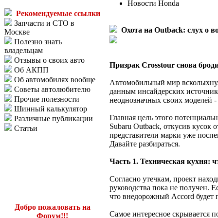
Новости Honda
Рекомендуемые ссылки
Запчасти и СТО в
Охота на Outback: слух о 
Москве
Полезно знать
владельцам
Отзывы о своих авто
Призрак Crosstour снова брод
Об АКПП
Об автомобилях вообще
Автомобильный мир всколыхнула
Советы автолюбителю
данным инсайдерских источнико
Прочие полезности
неоднозначных своих моделей - 
Шинный калькулятор
Главная цель этого потенциаль
Различные публикации
Subaru Outback, откусив кусок 
Статьи
представители марки уже поспеш
Давайте разбираться.
Часть 1. Техническая кухня: 
Согласно утечкам, проект наход
руководства пока не получен. Е
что внедорожный Accord будет 
Добро пожаловать на
Самое интересное скрывается п
Форум!!!