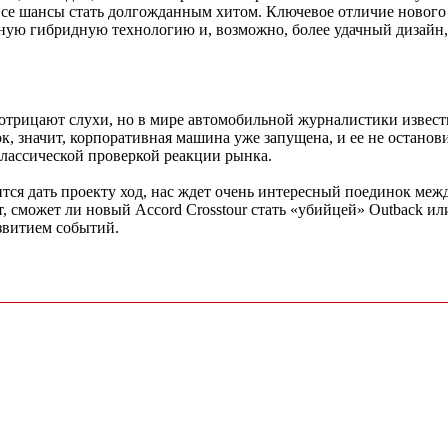
ь все шансы стать долгожданным хитом. Ключевое отличие нового 
ную гибридную технологию и, возможно, более удачный дизайн
трицают слухи, но в мире автомобильной журналистики извест
ок, значит, корпоративная машина уже запущена, и ее не остано
классической проверкой реакции рынка.
тся дать проекту ход, нас ждет очень интересный поединок меж
, сможет ли новый Accord Crosstour стать «убийцей» Outback ил
звитием событий.