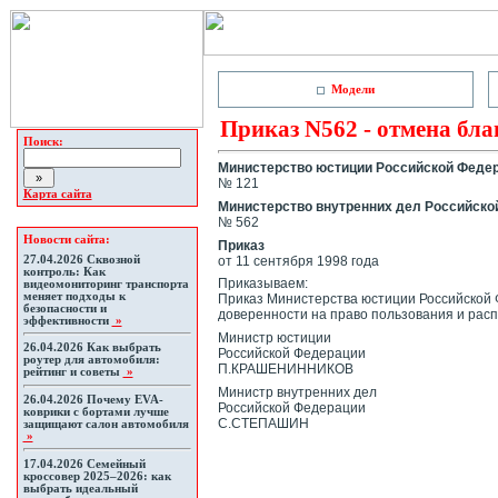
Модели
Приказ N562 - отмена бла
Поиск:
Министерство юстиции Российской Феде
№ 121
Карта сайта
Министерство внутренних дел Российско
№ 562
Новости сайта:
Приказ
от 11 сентябpя 1998 года
27.04.2026
Сквозной
контроль: Как
Пpиказываем:
видеомониторинг транспорта
меняет подходы к
Пpиказ Министеpства юстиции Российской Ф
безопасности и
довеpенности на пpаво пользования и pас
эффективности
»
Министp юстиции
26.04.2026
Как выбрать
Российской Федеpации
роутер для автомобиля:
П.КРАШЕHИHHИКОВ
рейтинг и советы
»
Министp внyтpенних дел
26.04.2026
Почему EVA-
Российской Федеpации
коврики с бортами лучше
С.СТЕПАШИH
защищают салон автомобиля
»
17.04.2026
Семейный
кроссовер 2025–2026: как
выбрать идеальный