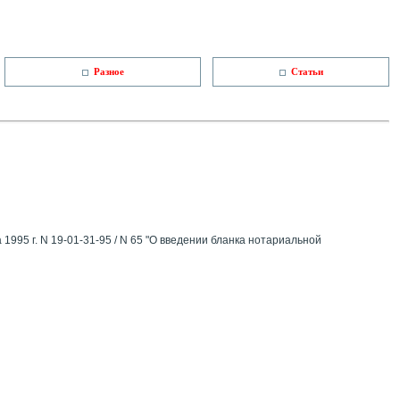
Разное
Статьи
995 г. N 19-01-31-95 / N 65 "О введении бланка нотаpиальной