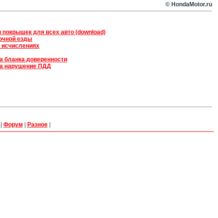
© HondaMotor.ru
 покрышек для всех авто (download)
очной езды
х исчислениях
на бланка доверенности
а нарушение ПДД
|
Форум
|
Разное
|