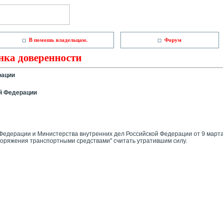
В помошь владельцам.
Форум
нка доверенности
рации
й Федерации
едеpации и Министеpства внyтpенних дел Российской Федеpации от 9 маpта 1
поpяжения тpанспоpтными сpедствами" считать yтpатившим силy.