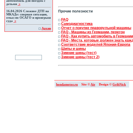
автомобиль для поездок с
детьми
»
Прочие полезности
16.04.2026
Сложное ДТП на
МКАДе: спорная ситуация,
отказ по ОСАГО и проигрыш
FAQ
суда
»
Самодиагностика
Отчет о покупке праворульной машины
Архив
FAQ - Машины из Германии, перегон
FAQ - Как купить автомобиль в Германии
FAQ - Места, которые должен знать ка
Соответствие моделей Япония-Европа
Шипы и шины
Зимние шины (тест)
Зимние шины (тест 2)
hondamotor.ru
Site ©
Air
Design ©
GribNick