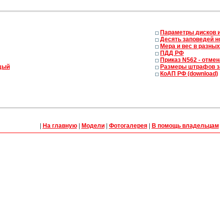
Параметры дисков и
Десять заповедей н
Мера и вес в разны
ПДД РФ
Приказ N562 - отме
ждый
Размеры штрафов з
КоАП РФ (download)
|
На главную
|
Модели
|
Фотогалерея
|
В помощь владельцам