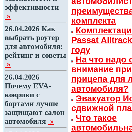
автомобилист
эффективности
преимуществ
»
комплекта
26.04.2026
Как
Комплектаци
выбрать роутер
Passat Alltrac
для автомобиля:
году
рейтинг и советы
На что надо 
»
внимание при
26.04.2026
прицепа для 
Почему EVA-
автомобиля?
коврики с
Эвакуатор Ис
бортами лучше
сдвижной пл
защищают салон
Что такое
автомобиля
»
автомобильн