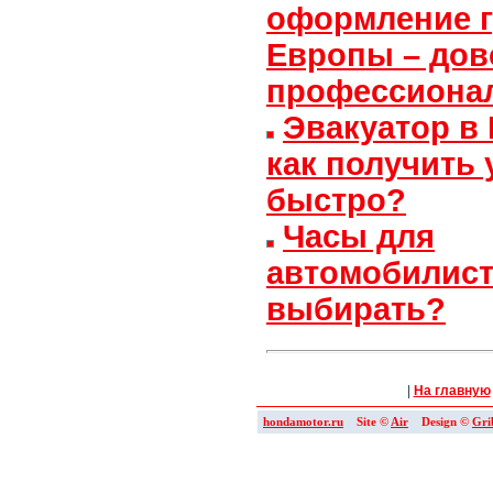
оформление г
Европы – дов
профессиона
Эвакуатор в
как получить 
быстро?
Часы для
автомобилист
выбирать?
|
На главную
hondamotor.ru
Site ©
Air
Design ©
Gri