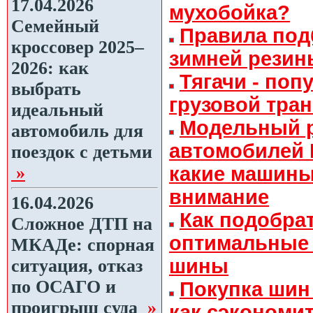
17.04.2026
мухобойка?
Семейный
Правила под
кроссовер 2025–
зимней резин
2026: как
Тягачи - по
выбрать
грузовой тра
идеальный
Модельный 
автомобиль для
автомобилей 
поездок с детьми
»
какие машины
внимание
16.04.2026
Как подобра
Сложное ДТП на
оптимальные
МКАДе: спорная
шины
ситуация, отказ
по ОСАГО и
Покупка шин 
проигрыш суда
»
как сэкономит