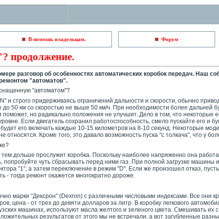
В помошь владельцам.
Форум
"? продолжение.
ере разговор об особенностях автоматических коробок передач. Наш с
 ремонтом "автоматов".
оснащенную "автоматом"?
"N" и строго придерживаясь ограничений дальности и скорости, обычно прив
ие до 50 км со скоростью не выше 50 км/ч. При необходимости более дальней 
ни поможет, но радикально положения не улучшит. Дело в том, что некоторые
вне. Если двигатель сохранил работоспособность, смело пускайте его и букс
о будет его включать каждые 10-15 километров на 8-10 секунд. Некоторые 
 не относятся. Кроме того, это давало возможность пуска "с толкача", что у 
ке?
, тем дольше прослужит коробка. Поскольку наиболее напряженно она работ
, попробуйте чуть сбрасывать перед ними газ. При полной загрузке машины 
ктора "1", а затем переключение в режим "D". Если же произошел отказ, пус
ь - тогда ремонт окажется многократно дороже.
ычно марки "Дексрон" (Dexron) с различными числовыми индексами. Все они к
ров, цена - от трех до девяти долларов за литр. В коробку легкового автомоб
узских машинах, используют масла желтого и зеленого цвета. Смешивать их с
ожительных результатов от этого мы не встречали, а вот загубленные разн