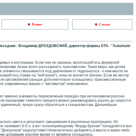
Разное
Статьи
обеседник - Владимир ДРОЗДОВСКИЙ, директор фирмы АТG - "Automatic
одимых в инструкции. Если они не указаны, воспользуйтесь формулой
буксировки лучше всего разъединить трансмиссию. Такая мера, как долив
 ее элементы смазываются под давлением от гидронасоса - к ним масло не
ируйтесь (также на "нейтрали"), пока не кончится бензин. Если же мотор
модели автомобилей раньше дополнительно оснащались трансмиссионным
более современных машин с "автоматом" невозможно.
ает именно в моменты переключения передач при интенсивном разгоне,
или буксировке тяжелого прицепа можно рекомендовать разгон до скорости
ть единичный, лучше сразу обратиться к специалистам. Дальнейшая
расного цвета и допускают смешивание в различных пропорциях. Их
иля заливают 6-9 л, а вот полноприводному "Форду-Бронко" понадобятся все
 "Дексроном" недопустимо! Нежелательно добавлять в масло и какие-либо
ыми добавками коробки время от времени попадались.