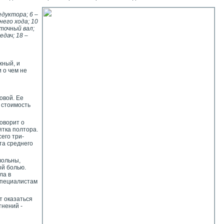
едуктора; 6 –
днего хода; 10
уточный вал;
дач; 18 –
жный, и
 о чем не
овой. Ее
я стоимость
говорит о
ятка полтора.
его три-
нта среднего
вольны,
ой болью.
ла в
 специалистам
т оказаться
тнений -