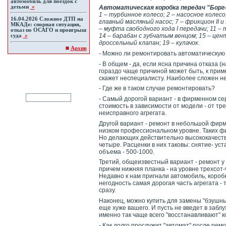
автомобиль для поездок с
детьми
»
Автоматическая коробка передач "Борг-
1 – турбинное колесо; 2 – насосное колесо
16.04.2026
Сложное ДТП на
главный масляный насос; 7 – фрикцион II и I
МКАДе: спорная ситуация,
– муфта свободного хода I передачи; 11 –
отказ по ОСАГО и проигрыш
14 – барабан с зубчатым венцом; 15 – цен
суда
»
дроссельный клапан; 19 – кулачок.
Архив
- Можно ли ремонтировать автоматическую
- В общем - да, если ясна причина отказа (
гораздо чаще причиной может быть, к приме
скажет неспециалисту. Наиболее сложен не
- Где же в таком случае ремонтировать?
- Самый дорогой вариант - в фирменном сер
стоимость в зависимости от модели - от тр
неисправного агрегата.
Другой вариант - ремонт в небольшой фирме
низком профессиональном уровне. Таких фир
Но делающих действительно высококачестве
четыре. Расценки в них таковы: снятие- уст
объема - 500-1000.
Третий, общеизвестный вариант - ремонт у 
причем нижняя планка - на уровне трехсот
Недавно к нам пригнали автомобиль, коробк
негодность самая дорогая часть агрегата -
сразу.
Наконец, можно купить для замены "бэушный
еще хуже вашего. И пусть не введет в забл
именно так чаще всего "восстанавливают" 
- Как долго прослужит "автомат" после рем