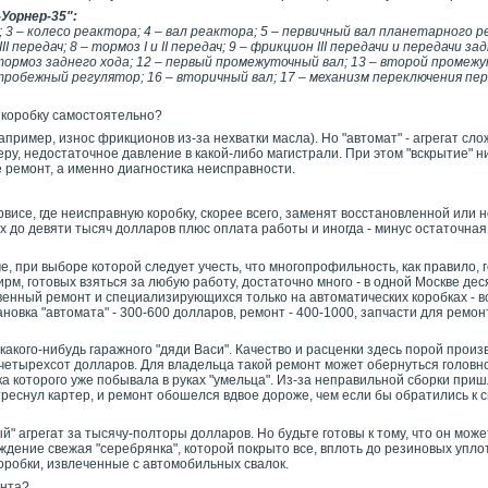
Уорнер-35":
; 3 – колесо реактора; 4 – вал реактора; 5 – первичный вал планетарного р
II передач; 8 – тормоз I и II передач; 9 – фрикцион III передачи и передачи за
 тормоз заднего хода; 12 – первый промежуточный вал; 13 – второй промеж
тробежный регулятор; 16 – вторичный вал; 17 – механизм переключения пере
 коробку самостоятельно?
например, износ фрикционов из-за нехватки масла). Но "автомат" - агрегат сло
ру, недостаточное давление в какой-либо магистрали. При этом "вскрытие" ни
 ремонт, а именно диагностика неисправности.
висе, где неисправную коробку, скорее всего, заменят восстановленной или н
ех до девяти тысяч долларов плюс оплата работы и иногда - минус остаточна
, при выборе которой следует учесть, что многопрофильность, как правило, 
м, готовых взяться за любую работу, достаточно много - в одной Москве дес
нный ремонт и специализирующихся только на автоматических коробках - вс
ановка "автомата" - 300-600 долларов, ремонт - 400-1000, запчасти для ремо
какого-нибудь гаражного "дяди Васи". Качество и расценки здесь порой произ
-четырехсот долларов. Для владельца такой ремонт может обернуться головн
а которого уже побывала в руках "умельца". Из-за неправильной сборки приш
 треснул картер, и ремонт обошелся вдвое дороже, чем если бы обратились к
" агрегат за тысячу-полторы долларов. Но будьте готовы к тому, что он може
уждение свежая "серебрянка", которой покрыто все, вплоть до резиновых упло
коробки, извлеченные с автомобильных свалок.
онта?