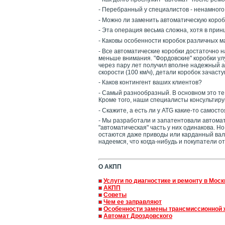
- Перебранный у специалистов - ненамного
- Можно ли заменить автоматическую короб
- Эта операция весьма сложна, хотя в при
- Каковы особенности коробок различных 
- Все автоматические коробки достаточно 
меньше внимания. "Фордовские" коробки улу
через пару лет получил вполне надежный а
скорости (100 км/ч), детали коробок зача
- Каков контингент ваших клиентов?
- Самый разнообразный. В основном это те
Кроме того, наши специалисты консультиру
- Скажите, а есть ли у ATG какие-то самос
- Мы разработали и запатентовали автомат
"автоматическая" часть у них одинакова. 
остаются даже приводы или карданный вал.
надеемся, что когда-нибудь и покупатели 
О АКПП
Услуги по диагностике и ремонту в Моск
АКПП
Советы
Чем ее заправляют
Особенности замены трансмиссионной 
Автомат Дроздовского