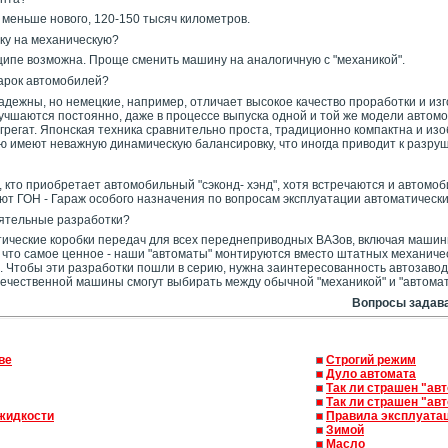
 меньше нового, 120-150 тысяч километров.
ку на механическую?
нципе возможна. Проще сменить машину на аналогичную с "механикой".
марок автомобилей?
надежны, но немецкие, например, отличает высокое качество проработки и 
чшаются постоянно, даже в процессе выпуска одной и той же модели автомоби
грегат. Японская техника сравнительно проста, традиционно компактна и изо
стую имеют неважную динамическую балансировку, что иногда приводит к разр
, кто приобретает автомобильный "сэконд- хэнд", хотя встречаются и автомо
ют ГОН - Гараж особого назначения по вопросам эксплуатации автоматически
тоятельные разработки?
ические коробки передач для всех переднеприводных ВАЗов, включая машины 
Но что самое ценное - наши "автоматы" монтируются вместо штатных механич
 Чтобы эти разработки пошли в серию, нужна заинтересованность автозавод
отечественной машины смогут выбирать между обычной "механикой" и "автомат
Вопросы задава
ве
Строгий режим
Дуло автомата
Так ли страшен "авт
Так ли страшен "авт
жидкости
Правила эксплуата
Зимой
Масло