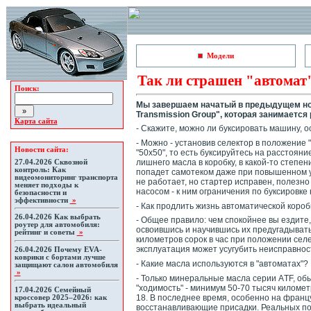
Модели
Так ли страшен "автомат
Поиск:
Мы завершаем начатый в предыдущем ном
Transmission Group", которая занимается
Карта сайта
- Скажите, можно ли буксировать машину, 
- Можно - установив селектор в положение 
Новости сайта:
"50х50", то есть буксируйтесь на расстоян
лишнего масла в коробку, в какой-то степе
27.04.2026
Сквозной
контроль: Как
попадет самотеком даже при повышенном уро
видеомониторинг транспорта
не работает, но стартер исправен, полезн
меняет подходы к
насосом - к ним ограничения по буксировке
безопасности и
эффективности
»
- Как продлить жизнь автоматической короб
26.04.2026
Как выбрать
- Общее правило: чем спокойнее вы ездите
роутер для автомобиля:
освоившись и научившись их предугадывать
рейтинг и советы
»
километров сорок в час при положении селе
эксплуатация может усугубить неисправност
26.04.2026
Почему EVA-
коврики с бортами лучше
- Какие масла используются в "автоматах"?
защищают салон автомобиля
»
- Только минеральные масла серии АTF, об
"ходимость" - минимум 50-70 тысяч километ
17.04.2026
Семейный
18. В последнее время, особенно на франц
кроссовер 2025–2026: как
выбрать идеальный
восстанавливающие присадки. Реальных пол