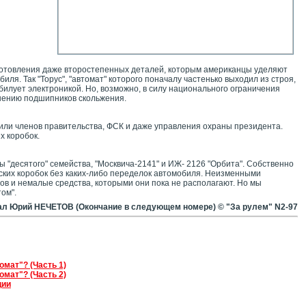
изготовления даже второстепенных деталей, которым американцы уделяют
ля. Так "Торус", "автомат" которого поначалу частенько выходил из строя,
билует электроникой. Но, возможно, в силу национального ограничения
ушению подшипников скольжения.
били членов правительства, ФСК и даже управления охраны президента.
х коробок.
"десятого" семейства, "Москвича-2141" и ИЖ- 2126 "Орбита". Собственно
еских коробок без каких-либо переделок автомобиля. Неизменными
ов и немалые средства, которыми они пока не располагают. Но мы
ом".
л Юрий НЕЧЕТОВ (Окончание в следующем номере) © "За рулем" N2-97
омат"? (Часть 1)
омат"? (Часть 2)
ции