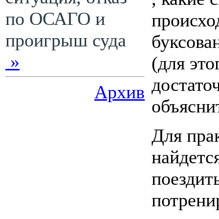
по ОСАГО и
происход
проигрыш суда
буксован
»
(для это
достаточ
Архив
объясни
Для пра
найдетс
поездить
потренир