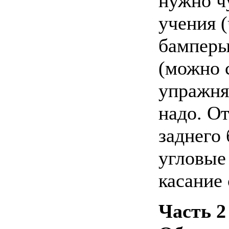
нужно чу
учения 
бамперы 
(можно 
упражня
надо. О
заднего 
угловые
касание 
Часть 2