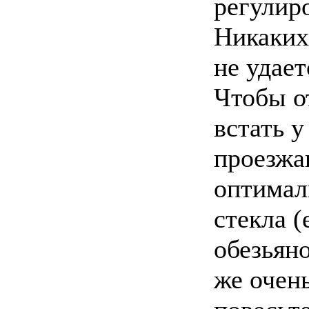
регулиро
Никаких
не удае
Чтобы о
встать у
проезжа
оптимал
стекла (
обезьян
же очень