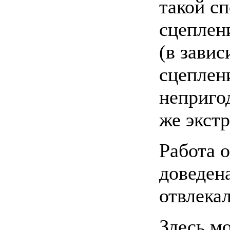
такой с
сцеплен
(в завис
сцеплен
непригод
же экст
Работа 
доведена
отвлекал
Здесь м