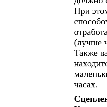
должно 
При это
способо
отработа
(лучше 
Также в
находитс
маленьки
часах.
Сцеплен