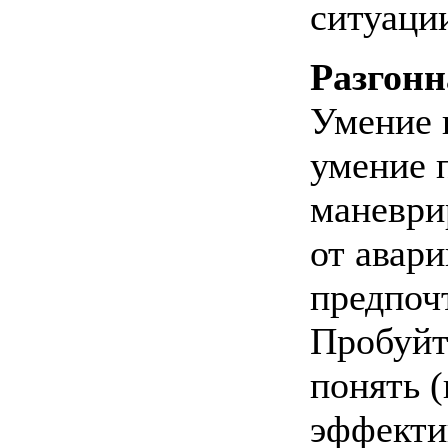
ситуаци
Разгон
Умение 
умение 
маневри
от авар
предпоч
Пробуйт
понять (
эффекти