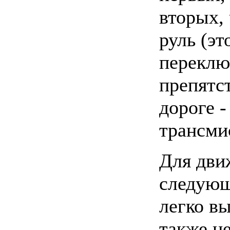
вторых,
руль (э
переклю
препятст
дороге -
трансми
Для дви
следующ
легко в
также н