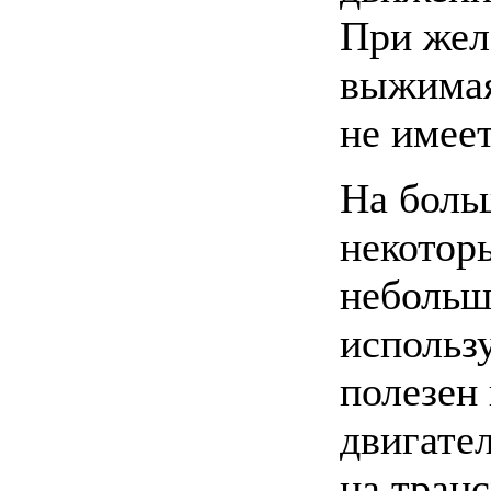
При жел
выжимая
не имеет
На боль
некотор
небольш
использу
полезен
двигател
на тран