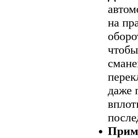
автом
на пр
оборо
чтобы
смане
перек
даже 
вплот
после
Прим