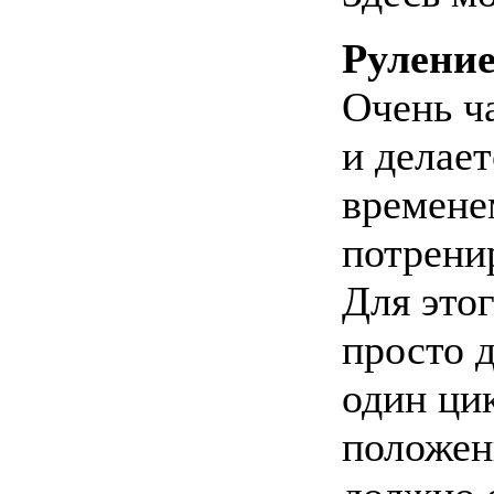
Рулени
Очень ч
и делае
времене
потренир
Для это
просто д
один цик
положени