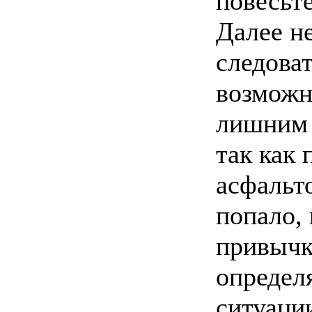
повесьте
Далее н
следоват
возможн
лишним 
так как
асфальт
попало, 
привычк
определ
ситуаци