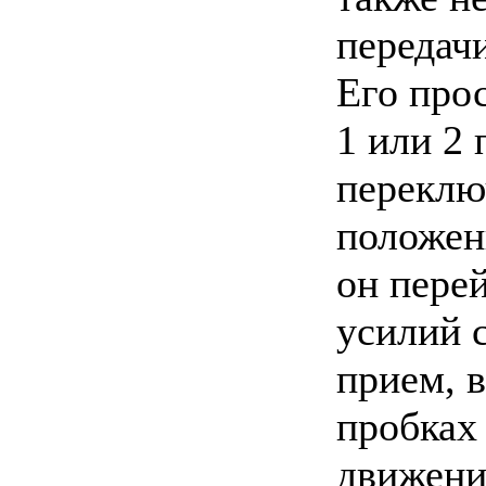
передач
Его про
1 или 2
переклю
положен
он пере
усилий с
прием, 
пробках 
движений