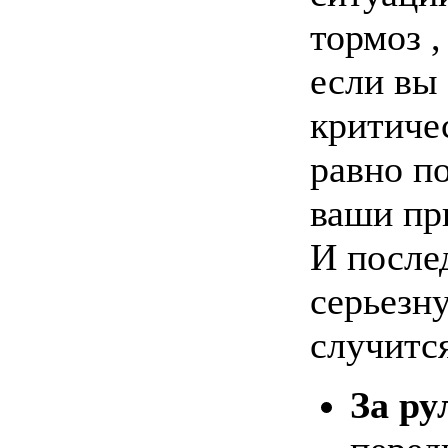
тормоз 
если вы 
критичес
равно п
ваши пр
И после
серьезн
случитс
За ру