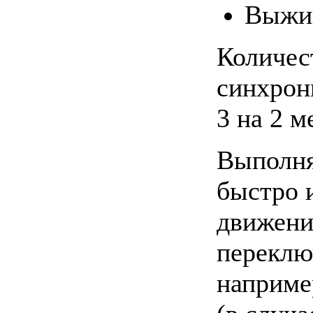
Выжим
Количес
синхрон
3 на 2 м
Выполня
быстро и
движени
переклю
например