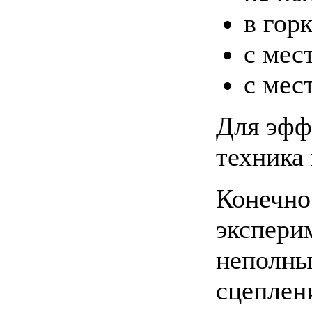
в гор
с мес
с мес
Для эфф
техника 
Конечно
экспери
неполны
сцеплен