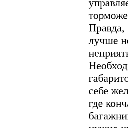
управля
торможе
Правда,
лучше н
неприят
Необход
габарит
себе же
где конч
багажник