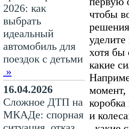
первую о
2026: как
чтобы в
выбрать
решения
идеальный
уделите 
автомобиль для
хотя бы 
поездок с детьми
какие с
»
Наприме
16.04.2026
момент, 
Сложное ДТП на
коробка 
МКАДе: спорная
и колес
ситуация, отказ
, какие 