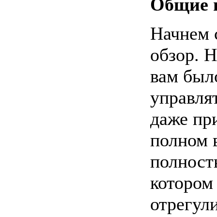
Общие 
Начнем 
обзор. Н
вам было
управля
даже пр
полном 
полност
котором
отрегул