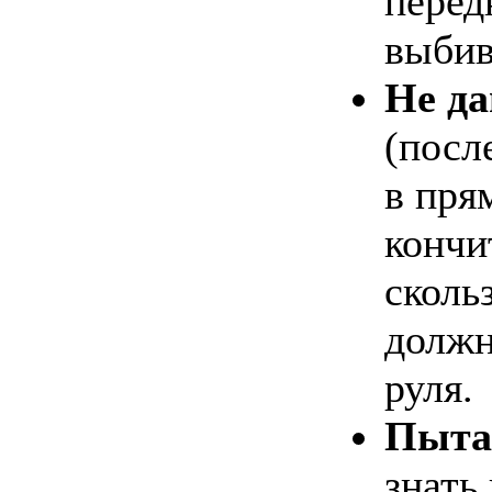
перед
выбив
Не да
(посл
в пря
кончит
сколь
должн
руля.
Пыта
знать