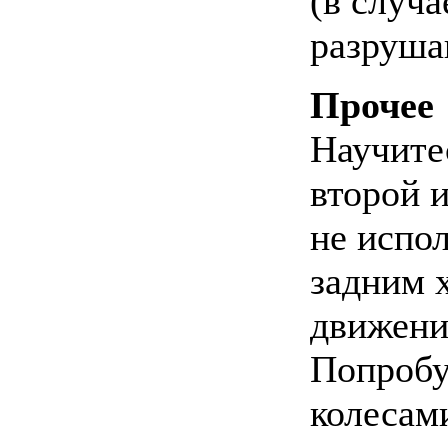
(в случ
разруша
Прочее
Научитес
второй и
не испо
задним 
движени
Попробу
колесами