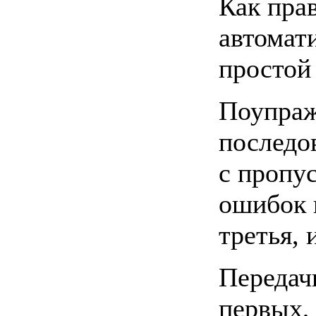
Как пра
автомат
простой 
Поупраж
последов
с пропус
ошибок п
третья, 
Передач
первых, 