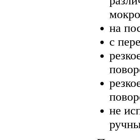
разли
мокро
на по
с пер
резко
повор
резко
повор
не ис
ручны