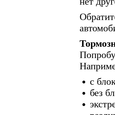
нет друг
Обратит
автомоб
Тормоз
Попробу
Наприме
с бло
без б
экстр