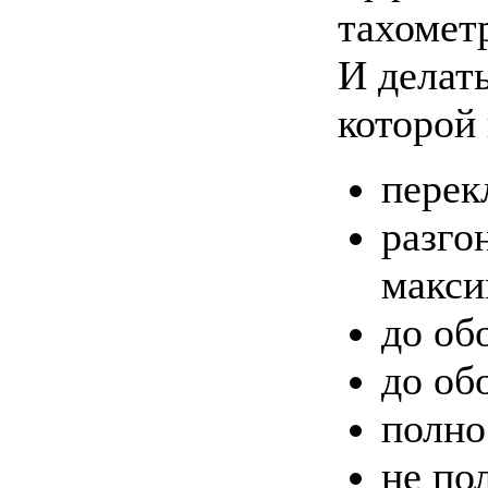
тахомет
И делать
которой 
перек
разго
макси
до об
до об
полно
не по