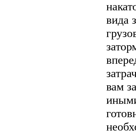
накат
вида 
грузо
затор
впере
затра
вам з
иными
готов
необх